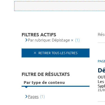
FILTRES ACTIFS
Résu
Par rubrique: Dépistage
(1)
RETIRER TOUS LES FILTRES
PAG
Dé
FILTRE DE RÉSULTATS
OUT
Les
Par type de contenu
Syph
21/0
Pages
(1)