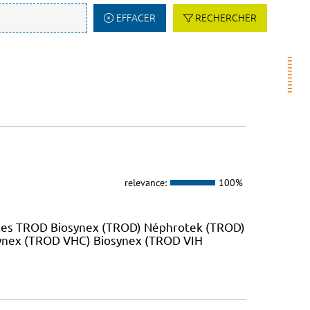
EFFACER
RECHERCHER
relevance:
100%
 les TROD Biosynex (TROD) Néphrotek (TROD)
ynex (TROD VHC) Biosynex (TROD VIH