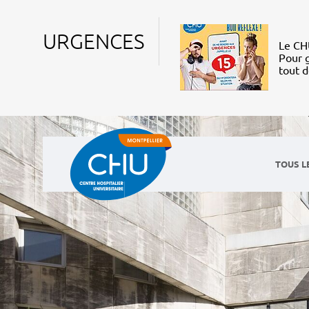
URGENCES
Le CHU
Pour g
tout 
TOUS L