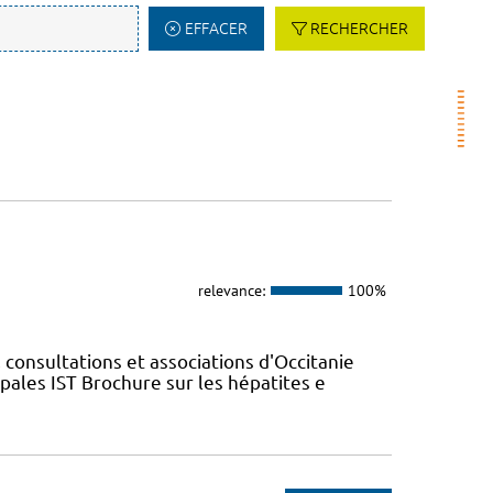
EFFACER
RECHERCHER
relevance:
100%
 consultations et associations d'Occitanie
ales IST Brochure sur les hépatites e