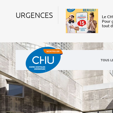
URGENCES
Le CHU
Pour g
tout 
TOUS L