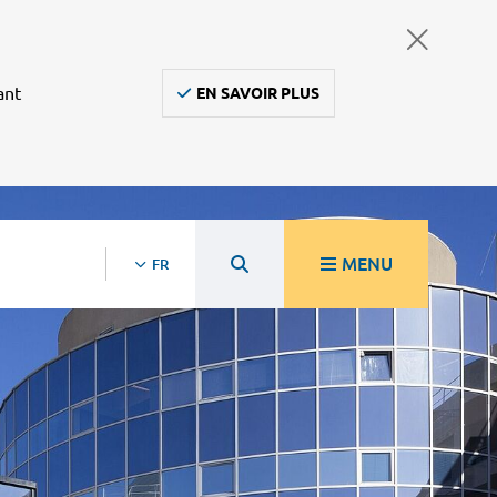
ant
EN SAVOIR PLUS
MENU
FR