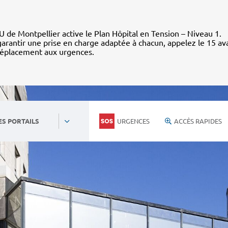
 de Montpellier active le Plan Hôpital en Tension – Niveau 1.
arantir une prise en charge adaptée à chacun, appelez le 15 av
déplacement aux urgences.
URGENCES
ACCÈS RAPIDES
ES PORTAILS