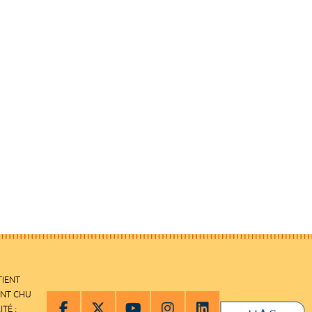
TIENT
ENT CHU
ITÉ :