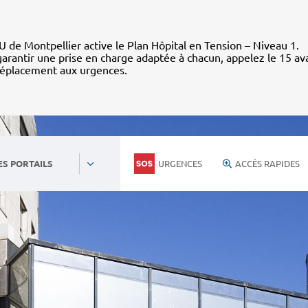
 de Montpellier active le Plan Hôpital en Tension – Niveau 1.
arantir une prise en charge adaptée à chacun, appelez le 15 av
déplacement aux urgences.
URGENCES
ACCÈS RAPIDES
ES PORTAILS