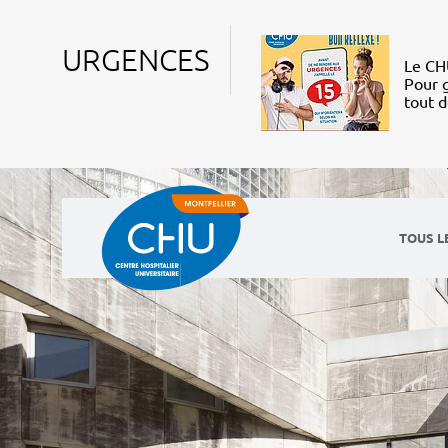
URGENCES
Le CHU
Pour g
tout 
TOUS L