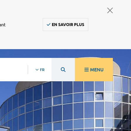
ant
EN SAVOIR PLUS
MENU
FR