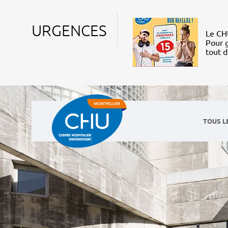
URGENCES
Le CHU
Pour g
tout 
TOUS L