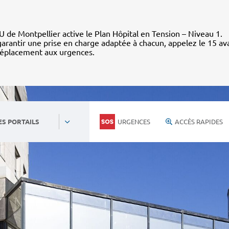
 de Montpellier active le Plan Hôpital en Tension – Niveau 1.
arantir une prise en charge adaptée à chacun, appelez le 15 av
déplacement aux urgences.
URGENCES
ACCÈS RAPIDES
ES PORTAILS