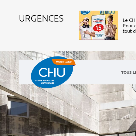
URGENCES
Le CHU
Pour g
tout 
TOUS L