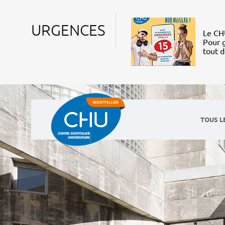
URGENCES
Le CHU
Pour g
tout 
TOUS L