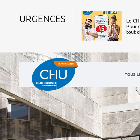
URGENCES
Le CHU
Pour g
tout 
TOUS L