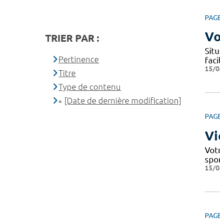
PAG
Vo
TRIER PAR :
Situ
Pertinence
fac
15/0
Titre
Type de contenu
[Date de dernière modification]
PAG
Vi
Votr
spo
15/0
PAG