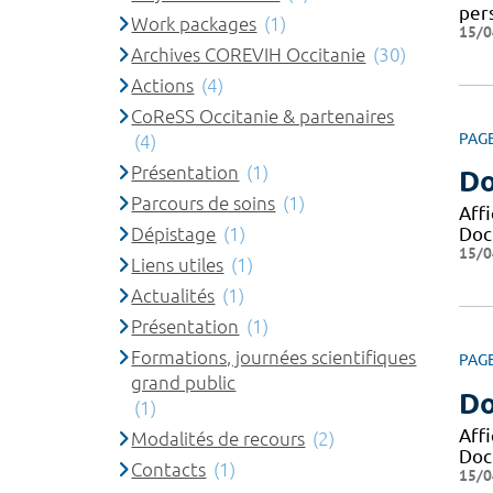
pers
Work packages
(1)
15/0
Archives COREVIH Occitanie
(30)
Actions
(4)
CoReSS Occitanie & partenaires
PAG
(4)
Présentation
(1)
Do
Parcours de soins
(1)
Aff
Dépistage
(1)
Docu
15/0
Liens utiles
(1)
Actualités
(1)
Présentation
(1)
Formations, journées scientifiques
PAG
grand public
Do
(1)
Aff
Modalités de recours
(2)
Docu
Contacts
(1)
15/0