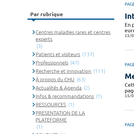
PAG
Par rubrique
In
En 
eur
Centres maladies rares et centres
15/0
experts
(3)
Patients et visiteurs
(137)
Professionnels
(47)
PAG
Recherche et innovation
(111)
Me
À propos du CHU
(63)
Cett
Actualités & Agenda
(2)
page
15/0
Infos & recommandations
(1)
RESSOURCES
(1)
PRESENTATION DE LA
PLATEFORME
PAG
(1)