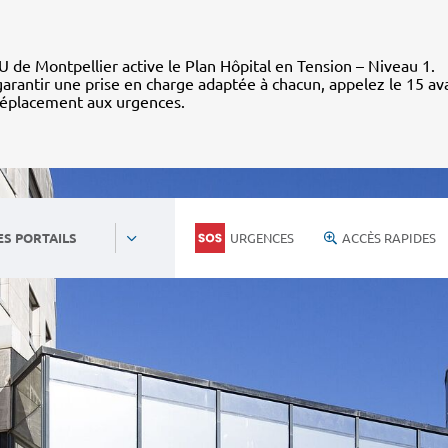
 de Montpellier active le Plan Hôpital en Tension – Niveau 1.
arantir une prise en charge adaptée à chacun, appelez le 15 av
déplacement aux urgences.
URGENCES
ACCÈS RAPIDES
ES PORTAILS