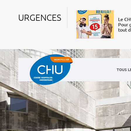
URGENCES
Le CHU
Pour g
tout 
TOUS L