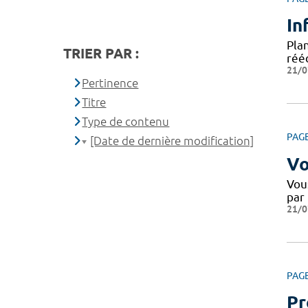
In
Plan
TRIER PAR :
rééd
21/0
Pertinence
Titre
Type de contenu
PAG
[Date de dernière modification]
Vo
Vou
par
21/0
PAG
Pr