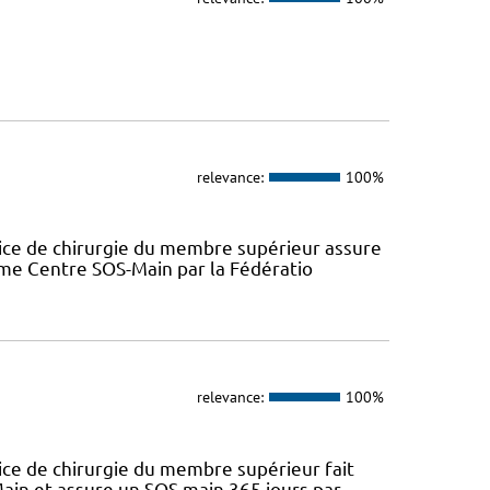
relevance:
100%
ice de chirurgie du membre supérieur assure
omme Centre SOS-Main par la Fédératio
relevance:
100%
ice de chirurgie du membre supérieur fait
ain et assure un SOS main 365 jours par