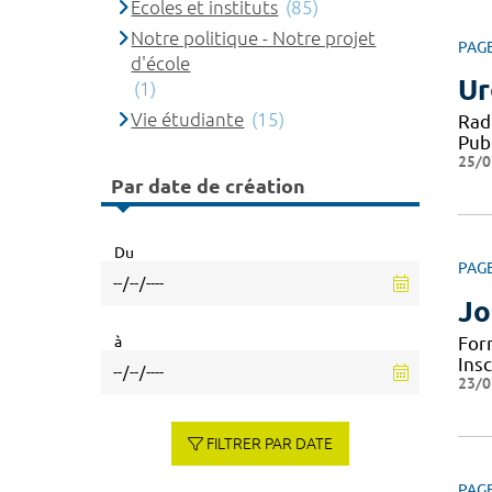
Ecoles et instituts
(85)
Notre politique - Notre projet
PAG
d'école
Ur
(1)
Vie étudiante
(15)
Rad
Pub
25/0
Par date de création
Du
PAG
Jo
à
For
Ins
23/0
FILTRER PAR DATE
PAG