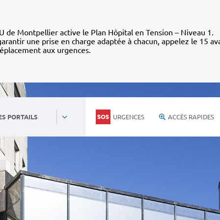
 de Montpellier active le Plan Hôpital en Tension – Niveau 1.
arantir une prise en charge adaptée à chacun, appelez le 15 av
déplacement aux urgences.
URGENCES
ACCÈS RAPIDES
ES PORTAILS