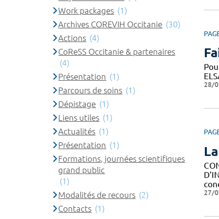
Work packages
(1)
Archives COREVIH Occitanie
(30)
PAG
Actions
(4)
Fa
CoReSS Occitanie & partenaires
(4)
Pou
ELS
Présentation
(1)
28/0
Parcours de soins
(1)
Dépistage
(1)
Liens utiles
(1)
Actualités
(1)
PAG
Présentation
(1)
La
Formations, journées scientifiques
CON
grand public
D’I
(1)
con
27/0
Modalités de recours
(2)
Contacts
(1)