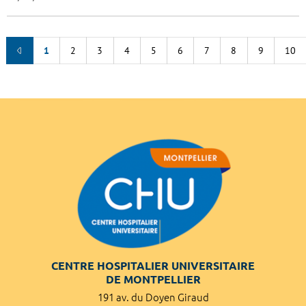
1
2
3
4
5
6
7
8
9
10
CENTRE HOSPITALIER UNIVERSITAIRE
DE MONTPELLIER
191 av. du Doyen Giraud