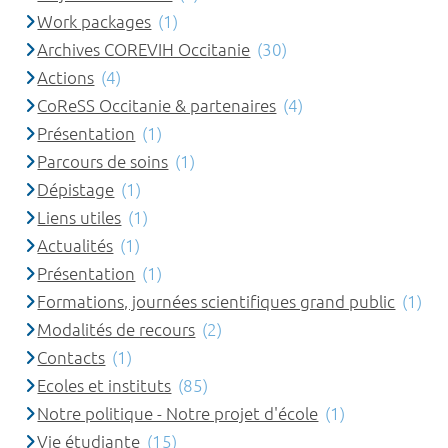
Work packages
(1)
Archives COREVIH Occitanie
(30)
Actions
(4)
CoReSS Occitanie & partenaires
(4)
Présentation
(1)
Parcours de soins
(1)
Dépistage
(1)
Liens utiles
(1)
Actualités
(1)
Présentation
(1)
Formations, journées scientifiques grand public
(1)
Modalités de recours
(2)
Contacts
(1)
Ecoles et instituts
(85)
Notre politique - Notre projet d'école
(1)
Vie étudiante
(15)