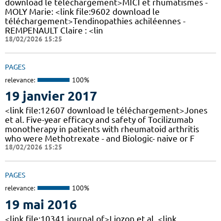
download le téléchargement>MICI et rhumatismes -
MOLY Marie: <link file:9602 download le
téléchargement>Tendinopathies achiléennes -
REMPENAULT Claire : <lin
18/02/2026 15:25
PAGES
relevance:
100%
19 janvier 2017
<link file:12607 download le téléchargement>Jones
et al. Five-year efficacy and safety of Tocilizumab
monotherapy in patients with rheumatoid arthritis
who were Methotrexate - and Biologic- naive or F
18/02/2026 15:25
PAGES
relevance:
100%
19 mai 2016
<link file:10341 journal of>Liozon et al. <link