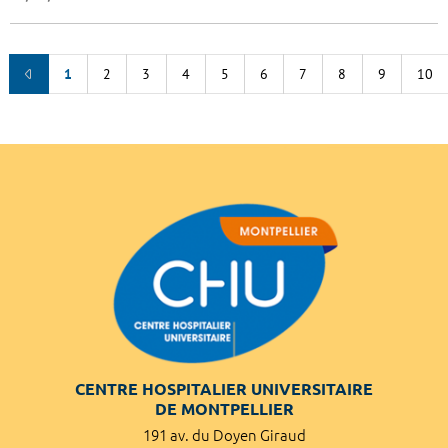
1
2
3
4
5
6
7
8
9
10
CENTRE HOSPITALIER UNIVERSITAIRE
DE MONTPELLIER
191 av. du Doyen Giraud