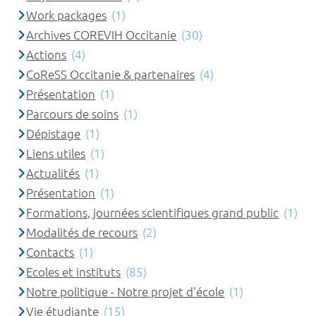
Work packages
(1)
Archives COREVIH Occitanie
(30)
Actions
(4)
CoReSS Occitanie & partenaires
(4)
Présentation
(1)
Parcours de soins
(1)
Dépistage
(1)
Liens utiles
(1)
Actualités
(1)
Présentation
(1)
Formations, journées scientifiques grand public
(1)
Modalités de recours
(2)
Contacts
(1)
Ecoles et instituts
(85)
Notre politique - Notre projet d'école
(1)
Vie étudiante
(15)