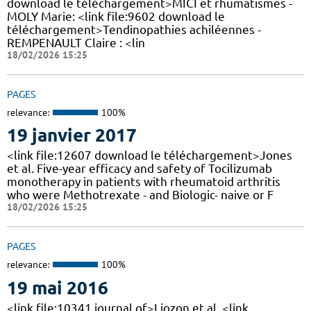
download le téléchargement>MICI et rhumatismes -
MOLY Marie: <link file:9602 download le
téléchargement>Tendinopathies achiléennes -
REMPENAULT Claire : <lin
18/02/2026 15:25
PAGES
relevance:
100%
19 janvier 2017
<link file:12607 download le téléchargement>Jones
et al. Five-year efficacy and safety of Tocilizumab
monotherapy in patients with rheumatoid arthritis
who were Methotrexate - and Biologic- naive or F
18/02/2026 15:25
PAGES
relevance:
100%
19 mai 2016
<link file:10341 journal of>Liozon et al. <link