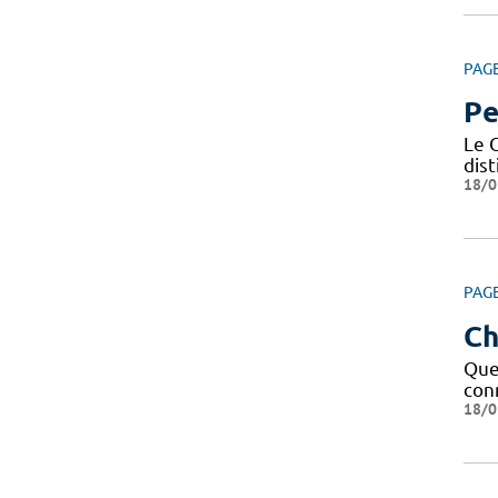
PAG
Pe
Le C
dis
18/0
PAG
Ch
Que 
conn
18/0