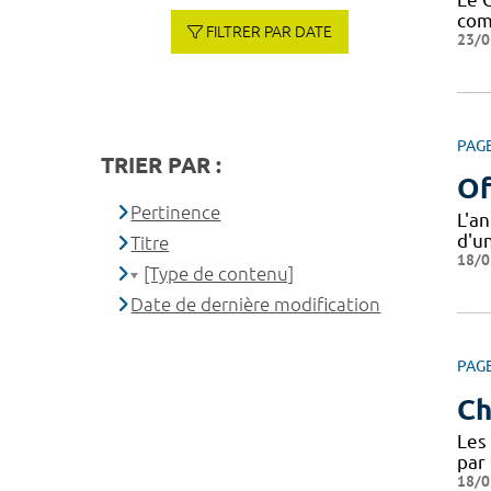
com
FILTRER PAR DATE
23/0
PAG
TRIER PAR :
Of
Pertinence
L'a
d'u
Titre
18/0
[Type de contenu]
Date de dernière modification
PAG
Ch
Les 
par 
18/0