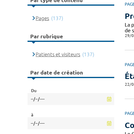
Par type de contenu
PAG
Pr
Pages
(137)
La p
de s
29/0
Par rubrique
Patients et visiteurs
(137)
PAG
Par date de création
Ét
22/0
Du
PAG
à
Co
Le 