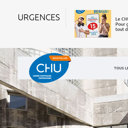
URGENCES
Le CHU
Pour g
tout 
TOUS L