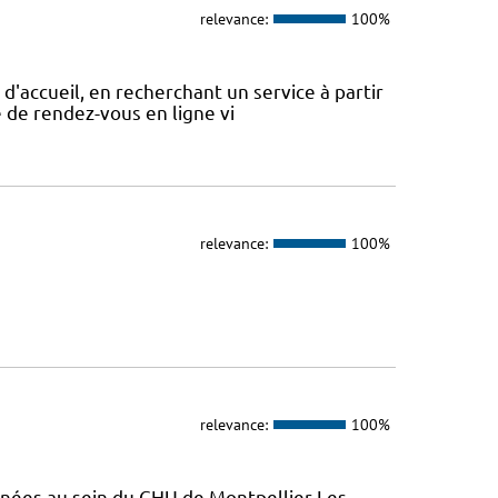
relevance:
100%
d'accueil, en recherchant un service à partir
se de rendez-vous en ligne vi
relevance:
100%
relevance:
100%
enées au sein du CHU de Montpellier Les