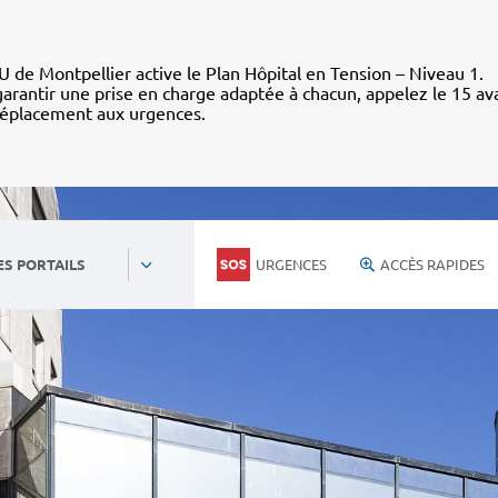
 de Montpellier active le Plan Hôpital en Tension – Niveau 1.
arantir une prise en charge adaptée à chacun, appelez le 15 av
déplacement aux urgences.
URGENCES
ACCÈS RAPIDES
ES PORTAILS