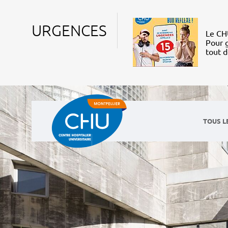
URGENCES
Le CHU
Pour g
tout 
TOUS L