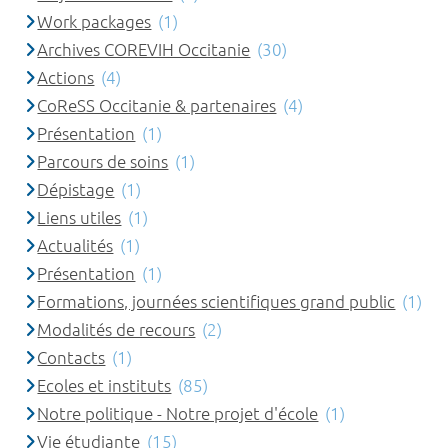
Work packages
(1)
Archives COREVIH Occitanie
(30)
Actions
(4)
CoReSS Occitanie & partenaires
(4)
Présentation
(1)
Parcours de soins
(1)
Dépistage
(1)
Liens utiles
(1)
Actualités
(1)
Présentation
(1)
Formations, journées scientifiques grand public
(1)
Modalités de recours
(2)
Contacts
(1)
Ecoles et instituts
(85)
Notre politique - Notre projet d'école
(1)
Vie étudiante
(15)