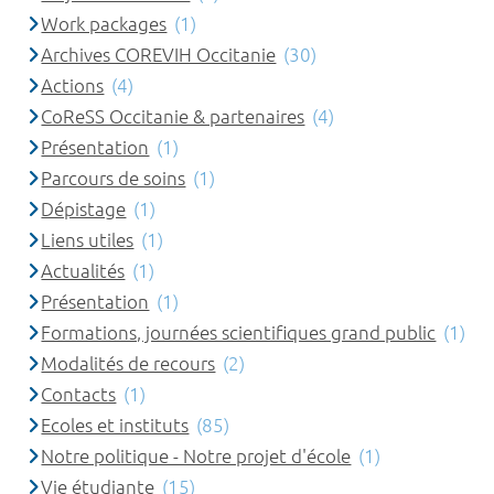
Work packages
(1)
Archives COREVIH Occitanie
(30)
Actions
(4)
CoReSS Occitanie & partenaires
(4)
Présentation
(1)
Parcours de soins
(1)
Dépistage
(1)
Liens utiles
(1)
Actualités
(1)
Présentation
(1)
Formations, journées scientifiques grand public
(1)
Modalités de recours
(2)
Contacts
(1)
Ecoles et instituts
(85)
Notre politique - Notre projet d'école
(1)
Vie étudiante
(15)