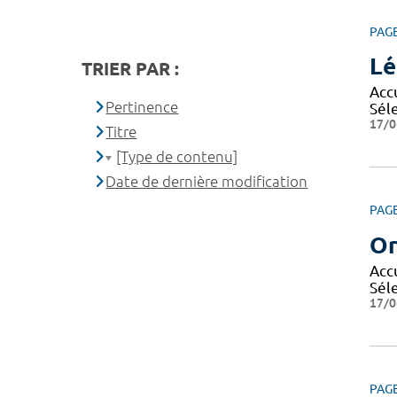
PAG
Lé
TRIER PAR :
Accu
Pertinence
Séle
17/0
Titre
[Type de contenu]
Date de dernière modification
PAG
Or
Accu
Séle
17/0
PAG