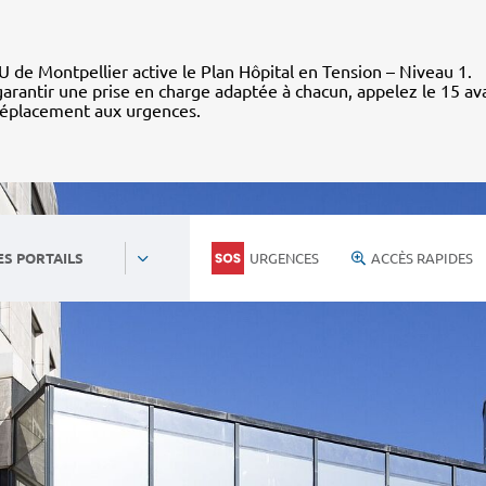
 de Montpellier active le Plan Hôpital en Tension – Niveau 1.
arantir une prise en charge adaptée à chacun, appelez le 15 av
déplacement aux urgences.
URGENCES
ACCÈS RAPIDES
ES PORTAILS