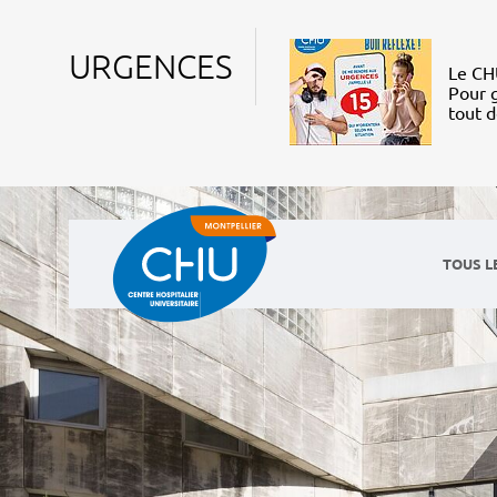
URGENCES
Le CHU
Pour g
tout 
TOUS L