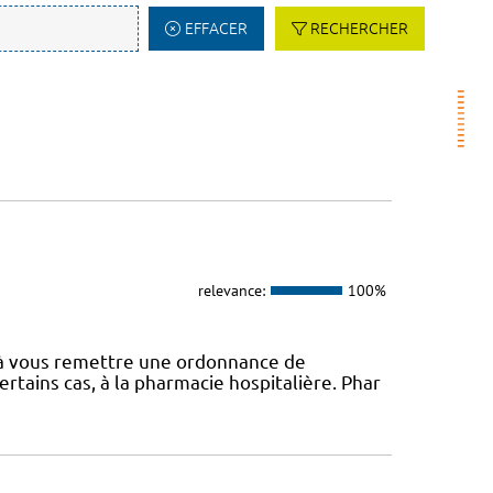
EFFACER
RECHERCHER
relevance:
100%
é à vous remettre une ordonnance de
rtains cas, à la pharmacie hospitalière. Phar