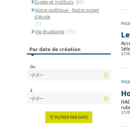
Ecoles et instituts
(85)
Notre politique - Notre projet
d'école
(1)
PAG
Vie étudiante
(15)
Le
Accu
Séle
Par date de création
17/0
Du
PAG
à
Ho
HAD
rubr
17/0
FILTRER PAR DATE