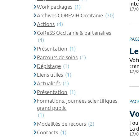
int
Work packages
(1)
17/0
Archives COREVIH Occitanie
(30)
Actions
(4)
CoReSS Occitanie & partenaires
PAG
(4)
Présentation
(1)
Le
Parcours de soins
(1)
Vot
Dépistage
(1)
tra
17/0
Liens utiles
(1)
Actualités
(1)
Présentation
(1)
Formations, journées scientifiques
PAG
grand public
Vo
(1)
Tou
Modalités de recours
(2)
La d
Contacts
(1)
17/0