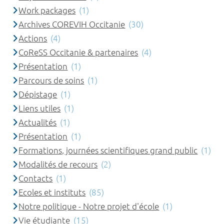
Work packages
(1)
Archives COREVIH Occitanie
(30)
Actions
(4)
CoReSS Occitanie & partenaires
(4)
Présentation
(1)
Parcours de soins
(1)
Dépistage
(1)
Liens utiles
(1)
Actualités
(1)
Présentation
(1)
Formations, journées scientifiques grand public
(1)
Modalités de recours
(2)
Contacts
(1)
Ecoles et instituts
(85)
Notre politique - Notre projet d'école
(1)
Vie étudiante
(15)