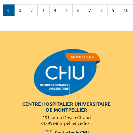
1
2
3
4
5
6
7
8
9
10
CENTRE HOSPITALIER UNIVERSITAIRE
DE MONTPELLIER
191 av. du Doyen Giraud
34295 Montpellier cedex 5
Contacter le CHU