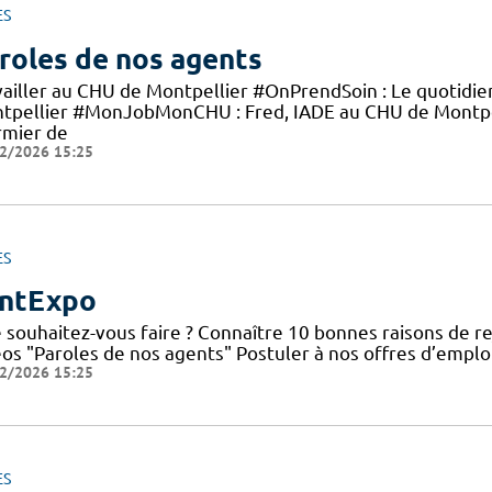
ES
roles de nos agents
vailler au CHU de Montpellier #OnPrendSoin : Le quotidi
tpellier #MonJobMonCHU : Fred, IADE au CHU de Montp
rmier de
2/2026 15:25
ES
ntExpo
 souhaitez-vous faire ? Connaître 10 bonnes raisons de re
éos "Paroles de nos agents" Postuler à nos offres d’emplo
2/2026 15:25
ES