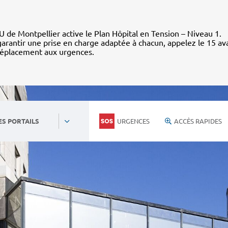
 de Montpellier active le Plan Hôpital en Tension – Niveau 1.
arantir une prise en charge adaptée à chacun, appelez le 15 av
déplacement aux urgences.
URGENCES
ACCÈS RAPIDES
ES PORTAILS