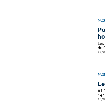
PAG
Po
ho
Les
du 
18/0
PAG
Le
#1 
1er 
18/0