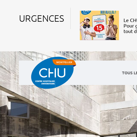
URGENCES
Le CHU
Pour g
tout 
TOUS L