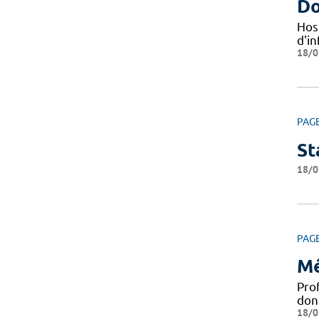
Do
Hos
d'i
18/0
PAG
St
18/0
PAG
Mé
Pro
don
18/0