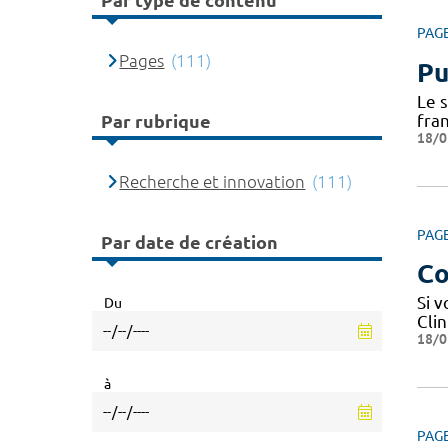
Par type de contenu
PAG
Pages
(111)
Pu
Le 
fra
Par rubrique
18/0
Recherche et innovation
(111)
PAG
Par date de création
Co
Si 
Du
Cli
18/0
à
PAG