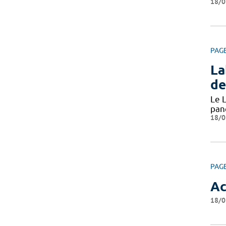
18/0
PAG
La
de
Le L
pan
18/0
PAG
Ac
18/0