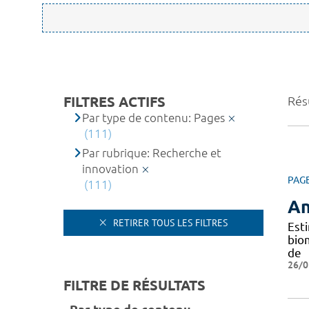
FILTRES ACTIFS
Résu
Par type de contenu: Pages
(111)
Par rubrique: Recherche et
innovation
PAG
(111)
An
RETIRER TOUS LES FILTRES
Est
bio
de
26/0
FILTRE DE RÉSULTATS