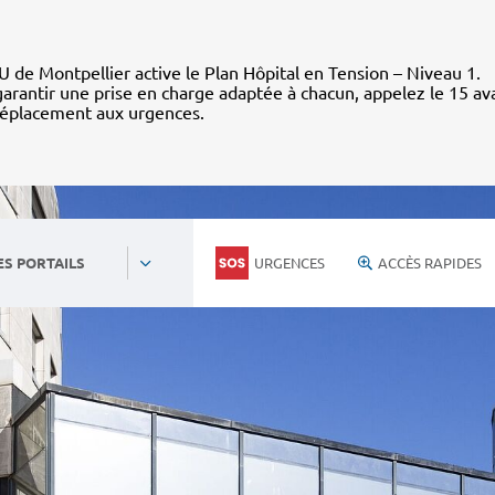
 de Montpellier active le Plan Hôpital en Tension – Niveau 1.
arantir une prise en charge adaptée à chacun, appelez le 15 av
déplacement aux urgences.
URGENCES
ACCÈS RAPIDES
ES PORTAILS