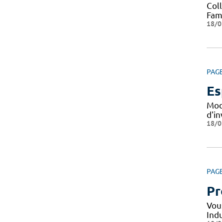
Col
Fami
18/0
PAG
Es
Mod
d'i
18/0
PAG
Pr
Vou
Indu