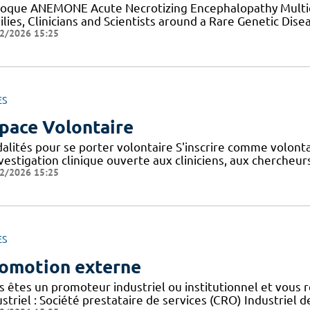
loque ANEMONE Acute Necrotizing Encephalopathy Multid
lies, Clinicians and Scientists around a Rare Genetic Dise
2/2026 15:25
ES
pace Volontaire
alités pour se porter volontaire S'inscrire comme volont
nvestigation clinique ouverte aux cliniciens, aux cherche
2/2026 15:25
ES
omotion externe
s êtes un promoteur industriel ou institutionnel et vous 
striel : Société prestataire de services (CRO) Industriel d