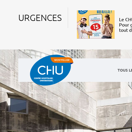
URGENCES
Le CHU
Pour g
tout 
TOUS L