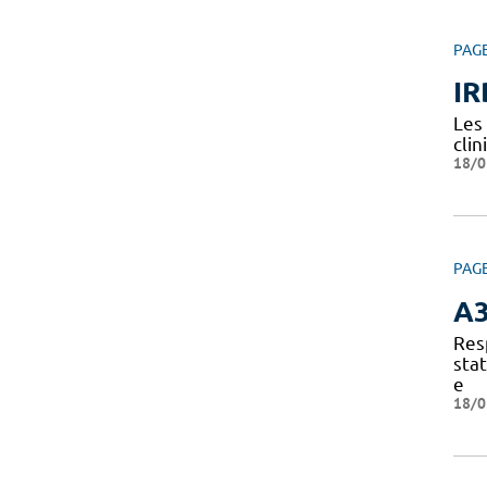
PAG
IR
Les
clin
18/0
PAG
A
Res
sta
e
18/0