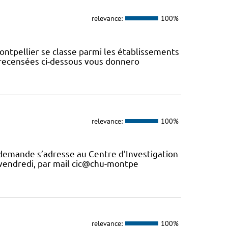
relevance:
100%
ontpellier se classe parmi les établissements
s recensées ci-dessous vous donnero
relevance:
100%
 demande s’adresse au Centre d’Investigation
u vendredi, par mail cic@chu-montpe
relevance:
100%