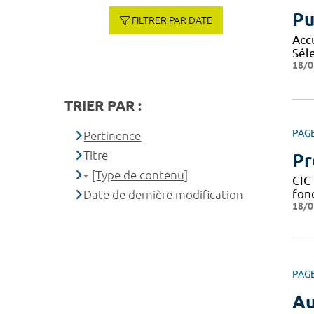
Pu
FILTRER PAR DATE
Acc
Sél
18/0
TRIER PAR :
PAG
Pertinence
Titre
Pr
[Type de contenu]
CIC 
fond
Date de dernière modification
18/0
PAG
Au