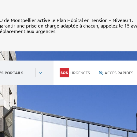
 de Montpellier active le Plan Hôpital en Tension – Niveau 1.
arantir une prise en charge adaptée à chacun, appelez le 15 av
déplacement aux urgences.
URGENCES
ACCÈS RAPIDES
ES PORTAILS