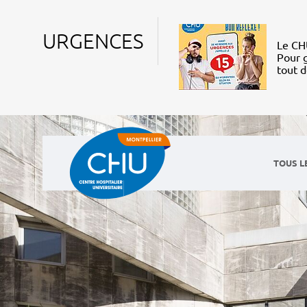
URGENCES
Le CHU
Pour g
tout 
TOUS L