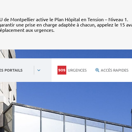
 de Montpellier active le Plan Hôpital en Tension – Niveau 1.
arantir une prise en charge adaptée à chacun, appelez le 15 av
déplacement aux urgences.
URGENCES
ACCÈS RAPIDES
ES PORTAILS