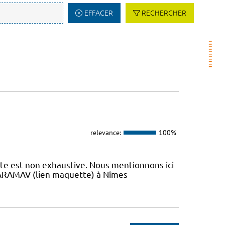
EFFACER
RECHERCHER
relevance:
100%
iste est non exhaustive. Nous mentionnons ici
 L’ARAMAV (lien maquette) à Nîmes