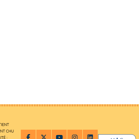
TIENT
ENT CHU
ITÉ :