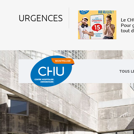
URGENCES
Le CHU
Pour g
tout 
TOUS L