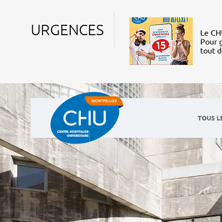
URGENCES
Le CHU
Pour g
tout 
TOUS L