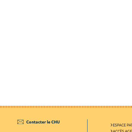
Contacter le CHU
ESPACE PA
ACCÈS AG