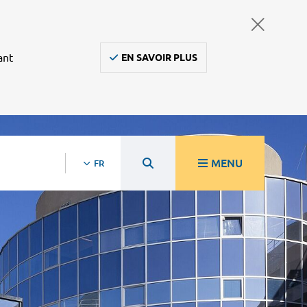
ant
EN SAVOIR PLUS
MENU
FR