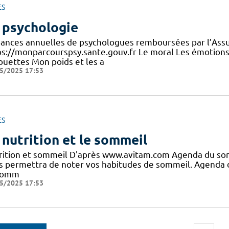
ES
 psychologie
éances annuelles de psychologues remboursées par l’Assu
ps://monparcourspsy.sante.gouv.fr Le moral Les émotions 
houettes Mon poids et les a
5/2025 17:53
ES
 nutrition et le sommeil
rition et sommeil D'après www.avitam.com Agenda du so
s permettra de noter vos habitudes de sommeil. Agend
comm
5/2025 17:53