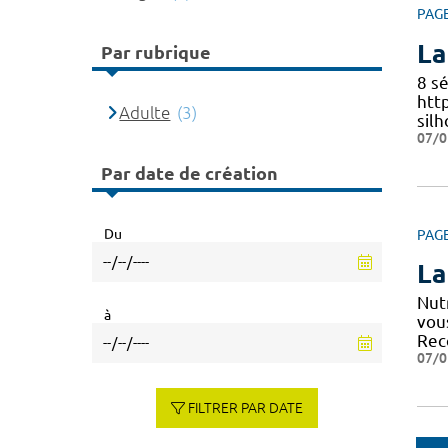
PAG
La
Par rubrique
8 s
htt
Adulte
(3)
sil
07/0
Par date de création
Du
PAG
La
Nut
à
vou
Re
07/0
FILTRER PAR DATE