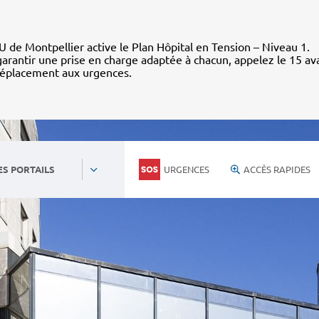
 de Montpellier active le Plan Hôpital en Tension – Niveau 1.
arantir une prise en charge adaptée à chacun, appelez le 15 av
déplacement aux urgences.
URGENCES
ACCÈS RAPIDES
ES PORTAILS