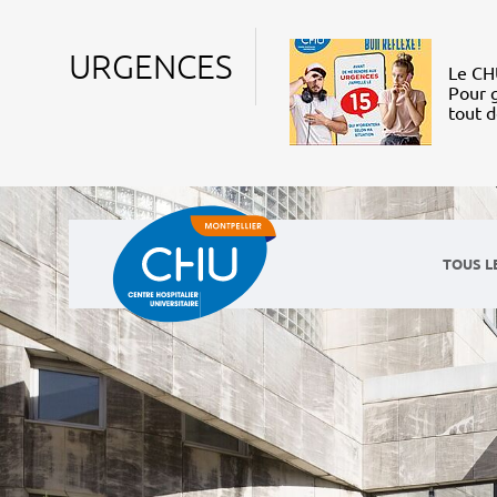
URGENCES
Le CHU
Pour g
tout 
TOUS L