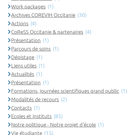
Work packages
(1)
Archives COREVIH Occitanie
(30)
Actions
(4)
CoReSS Occitanie & partenaires
(4)
Présentation
(1)
Parcours de soins
(1)
Dépistage
(1)
Liens utiles
(1)
Actualités
(1)
Présentation
(1)
Formations, journées scientifiques grand public
(1)
Modalités de recours
(2)
Contacts
(1)
Ecoles et instituts
(85)
Notre politique - Notre projet d'école
(1)
Vie étudiante
(15)