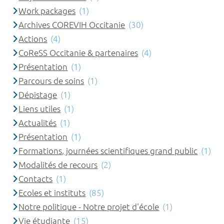
Work packages
(1)
Archives COREVIH Occitanie
(30)
Actions
(4)
CoReSS Occitanie & partenaires
(4)
Présentation
(1)
Parcours de soins
(1)
Dépistage
(1)
Liens utiles
(1)
Actualités
(1)
Présentation
(1)
Formations, journées scientifiques grand public
(1)
Modalités de recours
(2)
Contacts
(1)
Ecoles et instituts
(85)
Notre politique - Notre projet d'école
(1)
Vie étudiante
(15)