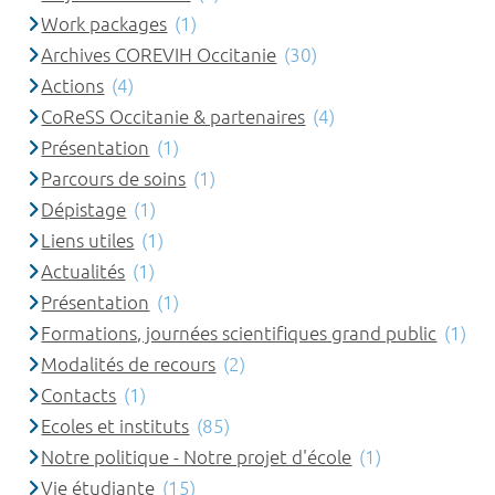
Work packages
(1)
Archives COREVIH Occitanie
(30)
Actions
(4)
CoReSS Occitanie & partenaires
(4)
Présentation
(1)
Parcours de soins
(1)
Dépistage
(1)
Liens utiles
(1)
Actualités
(1)
Présentation
(1)
Formations, journées scientifiques grand public
(1)
Modalités de recours
(2)
Contacts
(1)
Ecoles et instituts
(85)
Notre politique - Notre projet d'école
(1)
Vie étudiante
(15)