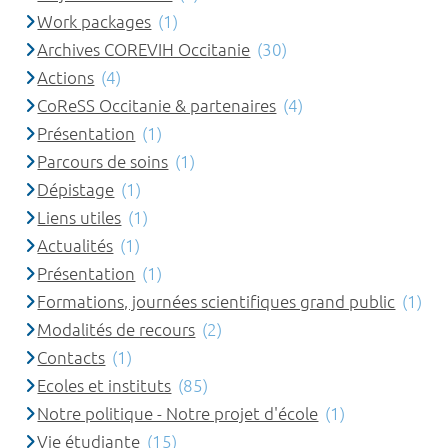
Work packages
(1)
Archives COREVIH Occitanie
(30)
Actions
(4)
CoReSS Occitanie & partenaires
(4)
Présentation
(1)
Parcours de soins
(1)
Dépistage
(1)
Liens utiles
(1)
Actualités
(1)
Présentation
(1)
Formations, journées scientifiques grand public
(1)
Modalités de recours
(2)
Contacts
(1)
Ecoles et instituts
(85)
Notre politique - Notre projet d'école
(1)
Vie étudiante
(15)