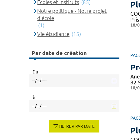
Ecoles et instituts
(85)
Pl
Notre politique - Notre projet
COG
d'école
Pri
(1)
18/0
Vie étudiante
(15)
Par date de création
PAG
Pr
Du
Anes
82 
18/0
à
PAG
FILTRER PAR DATE
Pl
COG