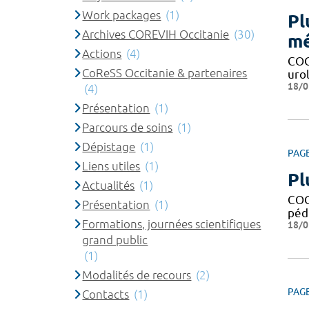
Work packages
(1)
Pl
Archives COREVIH Occitanie
(30)
mé
Actions
(4)
COG
CoReSS Occitanie & partenaires
urol
18/0
(4)
Présentation
(1)
Parcours de soins
(1)
Dépistage
(1)
PAG
Liens utiles
(1)
Pl
Actualités
(1)
COG
Présentation
(1)
pédi
Formations, journées scientifiques
18/0
grand public
(1)
Modalités de recours
(2)
PAG
Contacts
(1)