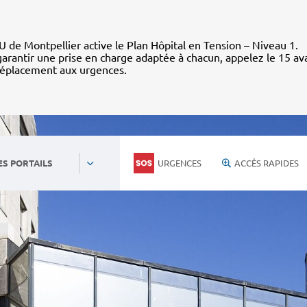
 de Montpellier active le Plan Hôpital en Tension – Niveau 1.
arantir une prise en charge adaptée à chacun, appelez le 15 av
déplacement aux urgences.
URGENCES
ACCÈS RAPIDES
ES PORTAILS