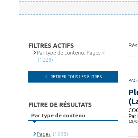
FILTRES ACTIFS
Rés
Par type de contenu: Pages
(1228)
RETIRER TOUS LES FILTRES
PAG
Pl
(L
FILTRE DE RÉSULTATS
COG
Par type de contenu
Pati
18/0
Pages
(1228)