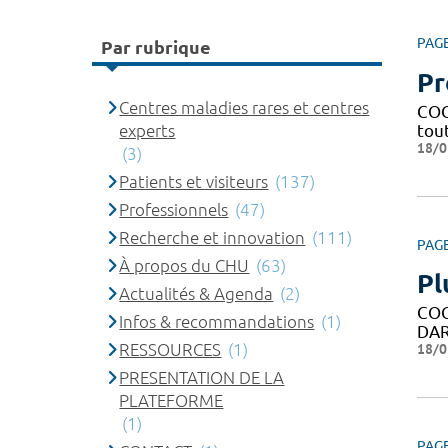
PAG
Par rubrique
Pr
Centres maladies rares et centres
COG
experts
tout
18/0
(3)
Patients et visiteurs
(137)
Professionnels
(47)
Recherche et innovation
(111)
PAG
À propos du CHU
(63)
Pl
Actualités & Agenda
(2)
COG
Infos & recommandations
(1)
DAR
RESSOURCES
(1)
18/0
PRESENTATION DE LA
PLATEFORME
(1)
PAG