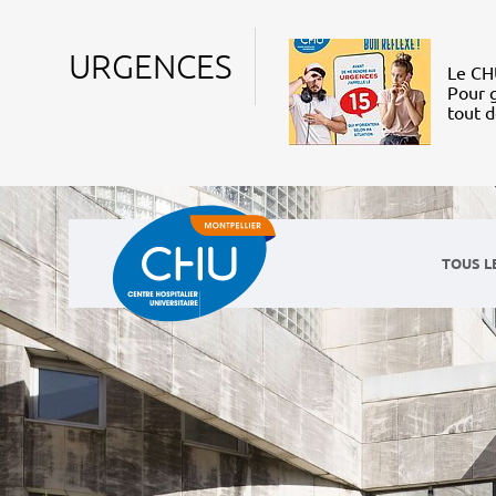
URGENCES
Le CHU
Pour g
tout 
TOUS L