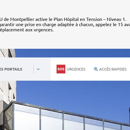
 de Montpellier active le Plan Hôpital en Tension – Niveau 1.
arantir une prise en charge adaptée à chacun, appelez le 15 av
déplacement aux urgences.
URGENCES
ACCÈS RAPIDES
ES PORTAILS