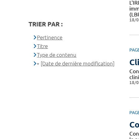
L'I
imm
(LB
18/0
TRIER PAR :
Pertinence
Titre
PAG
Type de contenu
Cl
[Date de dernière modification]
Con
clin
18/0
PAG
Co
Con