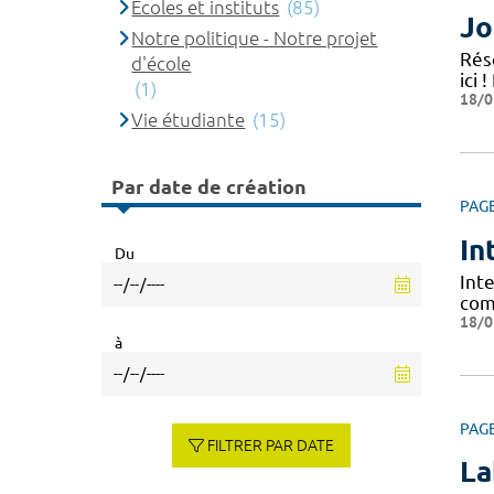
Ecoles et instituts
(85)
Jo
Notre politique - Notre projet
Rés
d'école
ici
(1)
18/0
Vie étudiante
(15)
Par date de création
PAG
In
Du
Inte
com
18/0
à
PAG
FILTRER PAR DATE
La