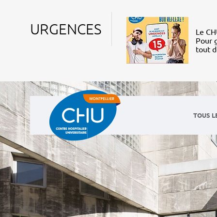
URGENCES
Le CHU
Pour g
tout 
TOUS L