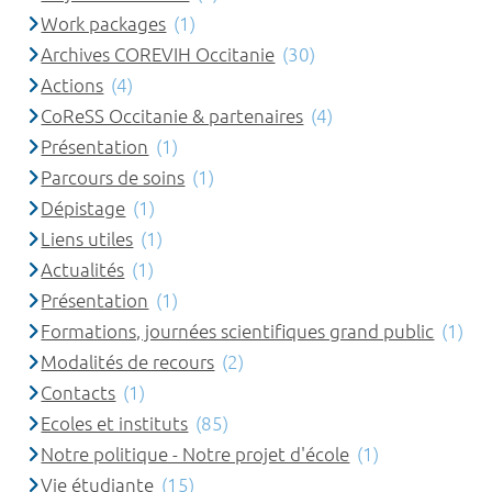
Work packages
(1)
Archives COREVIH Occitanie
(30)
Actions
(4)
CoReSS Occitanie & partenaires
(4)
Présentation
(1)
Parcours de soins
(1)
Dépistage
(1)
Liens utiles
(1)
Actualités
(1)
Présentation
(1)
Formations, journées scientifiques grand public
(1)
Modalités de recours
(2)
Contacts
(1)
Ecoles et instituts
(85)
Notre politique - Notre projet d'école
(1)
Vie étudiante
(15)