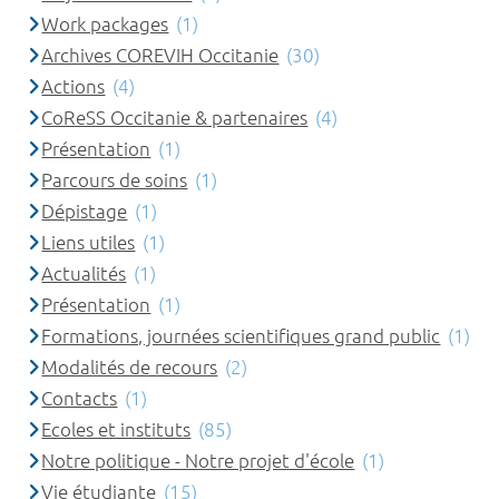
Work packages
(1)
Archives COREVIH Occitanie
(30)
Actions
(4)
CoReSS Occitanie & partenaires
(4)
Présentation
(1)
Parcours de soins
(1)
Dépistage
(1)
Liens utiles
(1)
Actualités
(1)
Présentation
(1)
Formations, journées scientifiques grand public
(1)
Modalités de recours
(2)
Contacts
(1)
Ecoles et instituts
(85)
Notre politique - Notre projet d'école
(1)
Vie étudiante
(15)