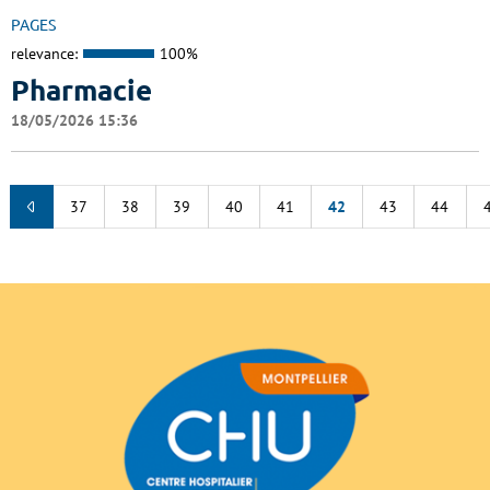
PAGES
relevance:
100%
Pharmacie
18/05/2026 15:36
37
38
39
40
41
42
43
44