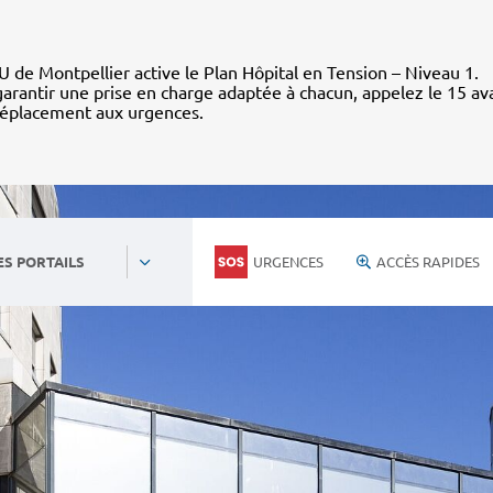
 de Montpellier active le Plan Hôpital en Tension – Niveau 1.
arantir une prise en charge adaptée à chacun, appelez le 15 av
déplacement aux urgences.
URGENCES
ACCÈS RAPIDES
ES PORTAILS