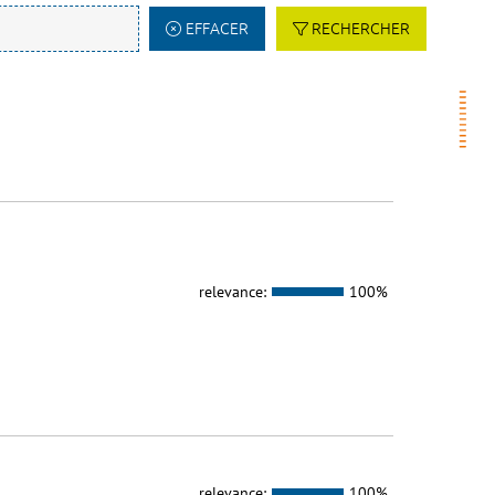
EFFACER
RECHERCHER
relevance:
100%
relevance:
100%