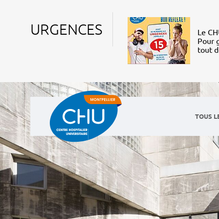
URGENCES
Le CHU
Pour g
tout 
TOUS L