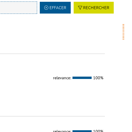
EFFACER
RECHERCHER
relevance:
100%
relevance:
100%