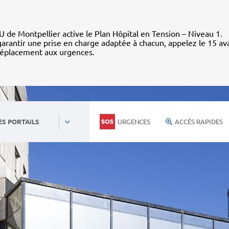
 de Montpellier active le Plan Hôpital en Tension – Niveau 1.
arantir une prise en charge adaptée à chacun, appelez le 15 av
déplacement aux urgences.
URGENCES
ACCÈS RAPIDES
ES PORTAILS