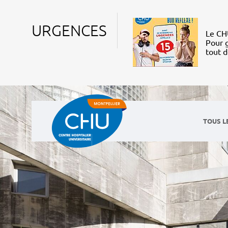
URGENCES
Le CHU
Pour g
tout 
TOUS L