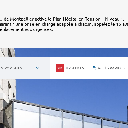
 de Montpellier active le Plan Hôpital en Tension – Niveau 1.
arantir une prise en charge adaptée à chacun, appelez le 15 av
déplacement aux urgences.
URGENCES
ACCÈS RAPIDES
ES PORTAILS