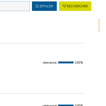
EFFACER
RECHERCHER
relevance:
100%
relevance:
100%