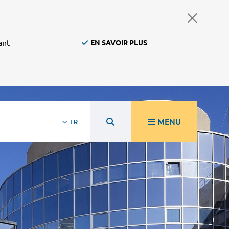
ant
EN SAVOIR PLUS
MENU
FR