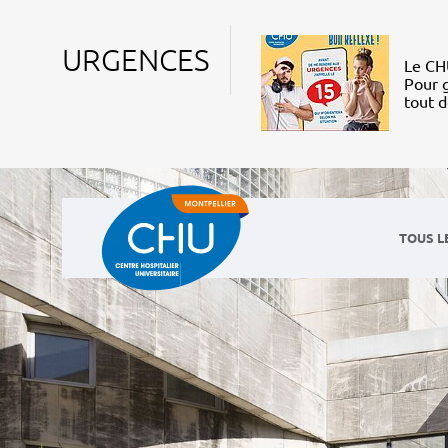
URGENCES
Le CHU
Pour g
tout 
TOUS L