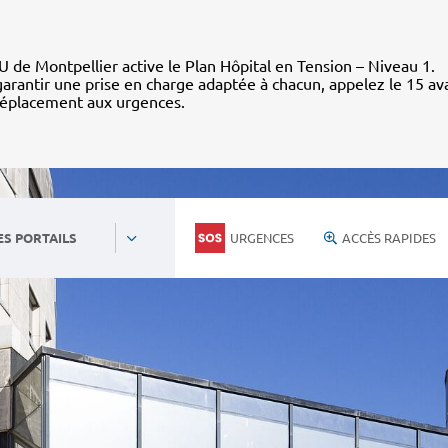
 de Montpellier active le Plan Hôpital en Tension – Niveau 1.
arantir une prise en charge adaptée à chacun, appelez le 15 av
déplacement aux urgences.
URGENCES
ACCÈS RAPIDES
ES PORTAILS