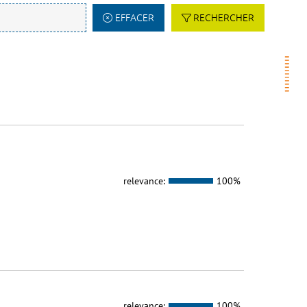
EFFACER
RECHERCHER
relevance:
100%
relevance:
100%