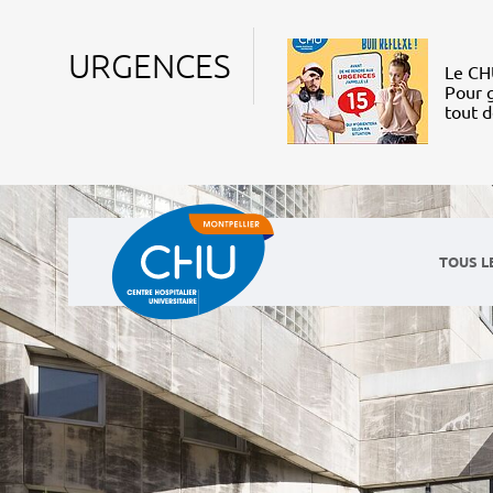
URGENCES
Le CHU
Pour g
tout 
TOUS L