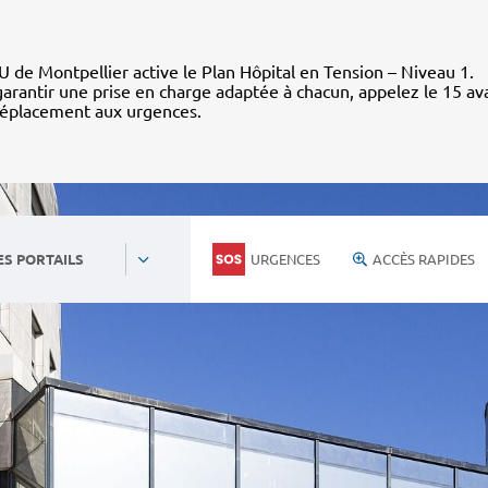
 de Montpellier active le Plan Hôpital en Tension – Niveau 1.
arantir une prise en charge adaptée à chacun, appelez le 15 av
déplacement aux urgences.
URGENCES
ACCÈS RAPIDES
ES PORTAILS