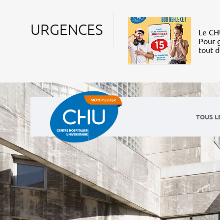
URGENCES
Le CHU
Pour g
tout 
TOUS L