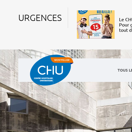
URGENCES
Le CHU
Pour g
tout 
TOUS L