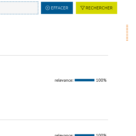
EFFACER
RECHERCHER
relevance:
100%
relevance:
100%