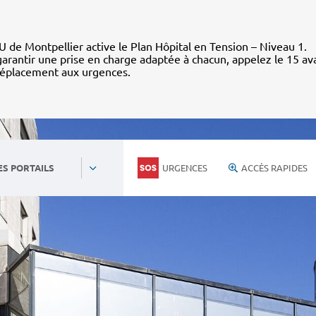
 de Montpellier active le Plan Hôpital en Tension – Niveau 1.
arantir une prise en charge adaptée à chacun, appelez le 15 av
déplacement aux urgences.
URGENCES
ACCÈS RAPIDES
ES PORTAILS