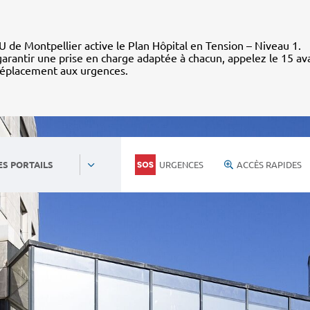
 de Montpellier active le Plan Hôpital en Tension – Niveau 1.
arantir une prise en charge adaptée à chacun, appelez le 15 av
déplacement aux urgences.
URGENCES
ACCÈS RAPIDES
ES PORTAILS