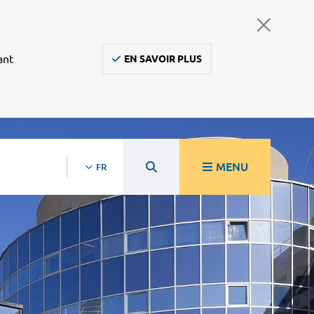
ant
EN SAVOIR PLUS
MENU
FR