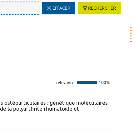
EFFACER
RECHERCHER
relevance:
100%
s ostéoarticulaires : génétique moléculaires
 de la polyarthrite rhumatoïde et