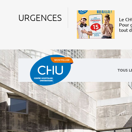
URGENCES
Le CHU
Pour g
tout 
TOUS L