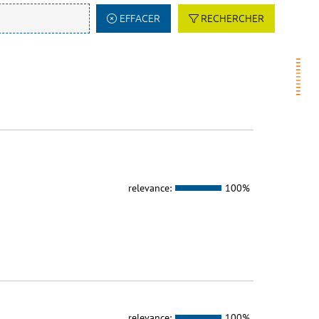
EFFACER
RECHERCHER
relevance:
100%
relevance:
100%