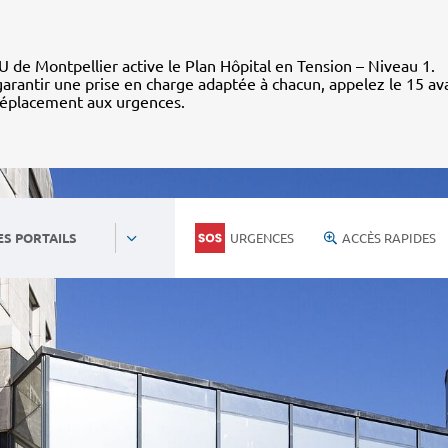
 de Montpellier active le Plan Hôpital en Tension – Niveau 1.
arantir une prise en charge adaptée à chacun, appelez le 15 av
déplacement aux urgences.
URGENCES
ACCÈS RAPIDES
ES PORTAILS