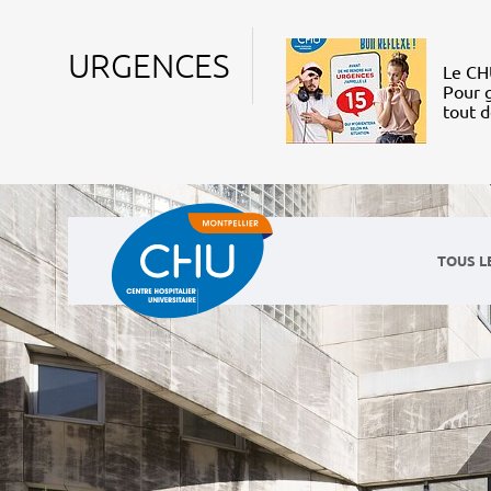
URGENCES
Le CHU
Pour g
tout 
TOUS L