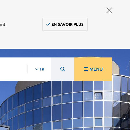
ant
EN SAVOIR PLUS
MENU
FR