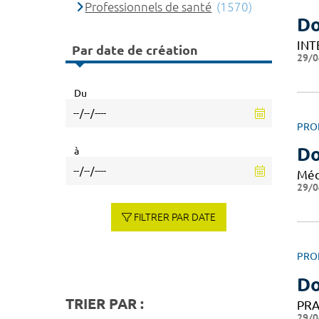
Professionnels de santé
(1570)
Do
INT
Par date de création
29/0
Du
PRO
Do
à
Méd
29/0
FILTRER PAR DATE
PRO
D
TRIER PAR :
PRA
29/0