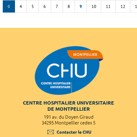
4
5
6
7
8
9
10
11
12
CENTRE HOSPITALIER UNIVERSITAIRE
DE MONTPELLIER
191 av. du Doyen Giraud
34295 Montpellier cedex 5
Contacter le CHU