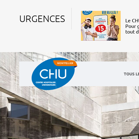
URGENCES
Le CHU
Pour g
tout 
TOUS L