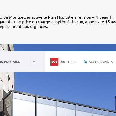
 de Montpellier active le Plan Hôpital en Tension – Niveau 1.
arantir une prise en charge adaptée à chacun, appelez le 15 av
déplacement aux urgences.
URGENCES
ACCÈS RAPIDES
ES PORTAILS