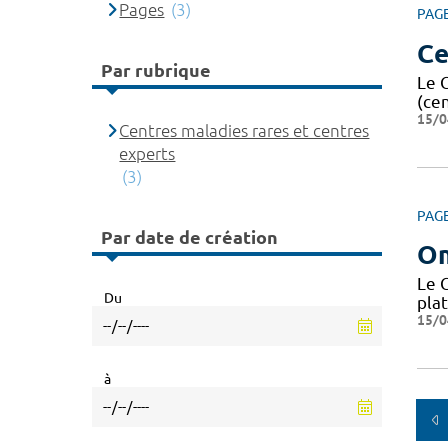
Pages
(3)
PAG
Ce
Par rubrique
Le 
(ce
15/0
Centres maladies rares et centres
experts
(3)
PAG
Par date de création
O
Le 
Du
pla
15/0
à