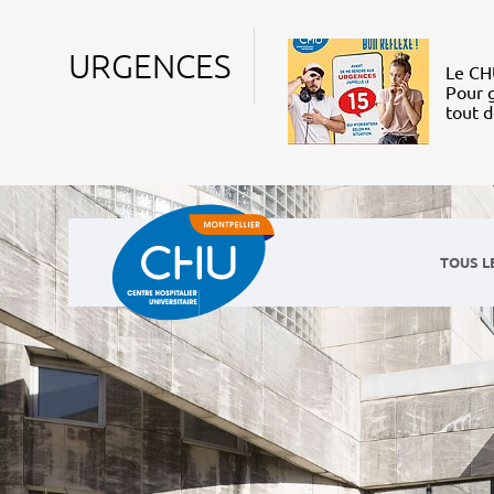
URGENCES
Le CHU
Pour g
tout 
TOUS L