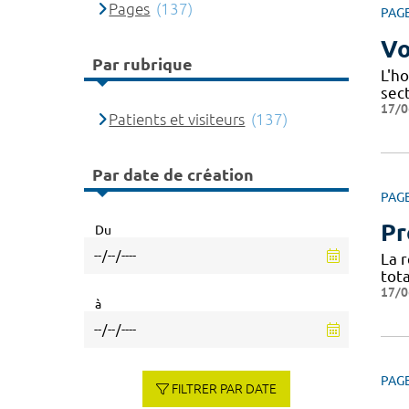
Pages
(137)
PAG
Vo
Par rubrique
L'ho
sec
17/0
Patients et visiteurs
(137)
Par date de création
PAG
Pr
Du
La 
tota
17/0
à
PAG
FILTRER PAR DATE