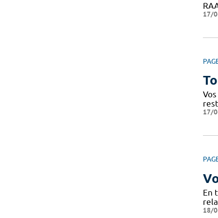
RAAC
17/0
PAG
To
Vos 
res
17/0
PAG
Vo
En 
rela
18/0