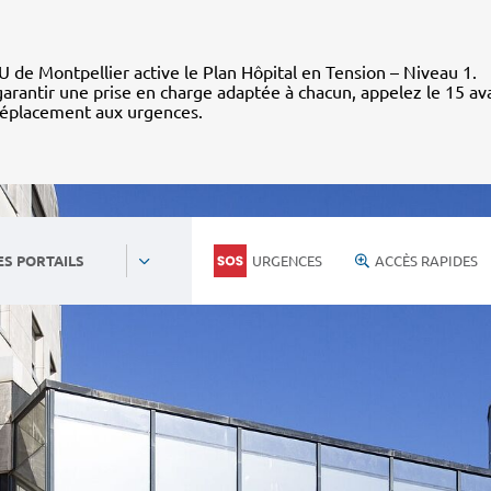
 de Montpellier active le Plan Hôpital en Tension – Niveau 1.
arantir une prise en charge adaptée à chacun, appelez le 15 av
déplacement aux urgences.
URGENCES
ACCÈS RAPIDES
ES PORTAILS