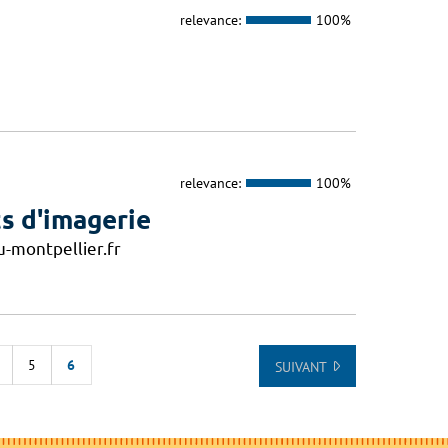
relevance:
100%
relevance:
100%
s d'imagerie
-montpellier.fr
5
6
SUIVANT
E LA LISTE