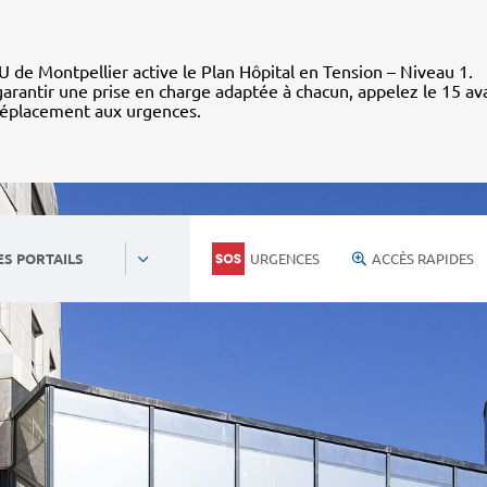
 de Montpellier active le Plan Hôpital en Tension – Niveau 1.
arantir une prise en charge adaptée à chacun, appelez le 15 av
déplacement aux urgences.
URGENCES
ACCÈS RAPIDES
ES PORTAILS