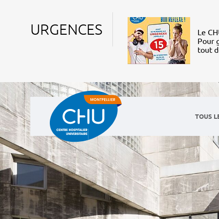
URGENCES
Le CHU
Pour g
tout 
TOUS L