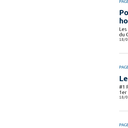
PAG
Po
ho
Les
du 
18/0
PAG
Le
#1 
1er 
18/0
PAG