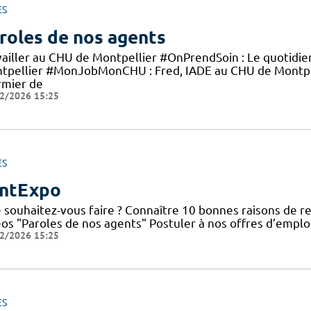
ES
roles de nos agents
vailler au CHU de Montpellier #OnPrendSoin : Le quotidi
tpellier #MonJobMonCHU : Fred, IADE au CHU de Montp
rmier de
2/2026 15:25
ES
ntExpo
 souhaitez-vous faire ? Connaître 10 bonnes raisons de re
éos "Paroles de nos agents" Postuler à nos offres d’emplo
2/2026 15:25
ES