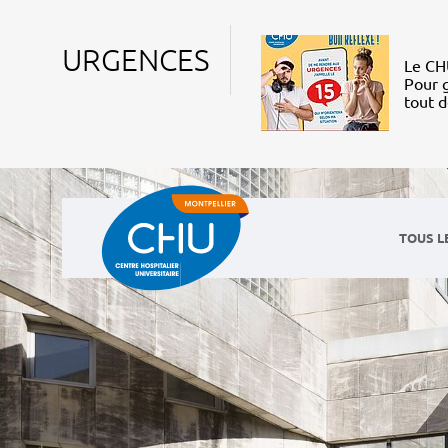
URGENCES
Le CHU
Pour g
tout 
TOUS L