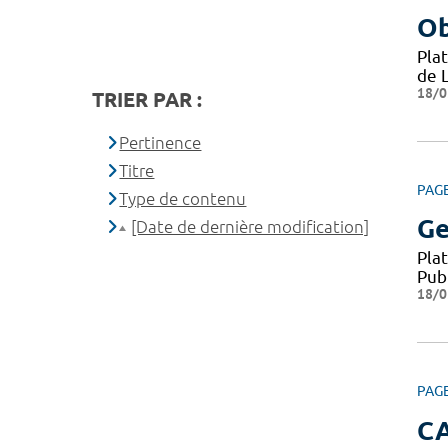
Ob
Pla
de 
18/0
TRIER PAR :
Pertinence
Titre
PAG
Type de contenu
Ge
[Date de dernière modification]
Pla
Pub
18/0
PAG
C