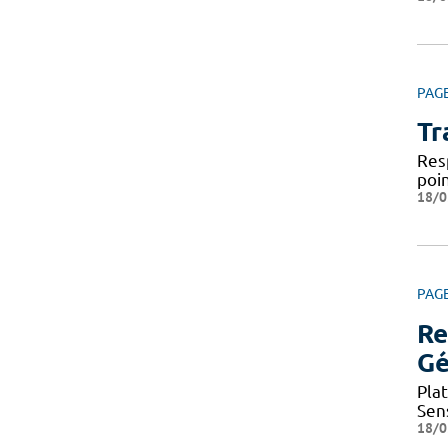
PAG
Tr
Res
poi
18/0
PAG
Re
Gé
Pla
Sen
18/0