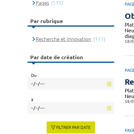
Pages
(111)
PAG
Ob
Par rubrique
Pla
Neu
dia
Recherche et innovation
(111)
18/0
Par date de création
PAG
Du
Re
Pla
Neu
à
18/0
FILTRER PAR DATE
PAG