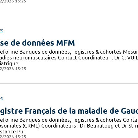
2/2026 15:25
ES
se de données MFM
teforme Banques de données, registres & cohortes Mesure
adies neuromusculaires Contact Coordinateur : Dr C. VU
iatrique
2/2026 15:25
ES
gistre Français de la maladie de Gau
teforme Banques de données, registres & cohortes Conta
osomales (CRML) Coordinateurs : Dr Belmatoug et Dr Sti
istance Pu
2/2026 15:25