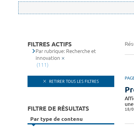
FILTRES ACTIFS
Résu
Par rubrique: Recherche et
innovation
(111)
PAG
RETIRER TOUS LES FILTRES
Pr
Aff
une
FILTRE DE RÉSULTATS
18/0
Par type de contenu