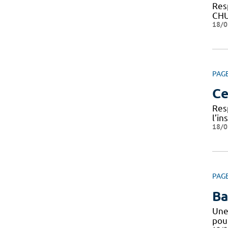
Res
CHU 
18/0
PAG
Ce
Res
l’i
18/0
PAG
Ba
Une
pou