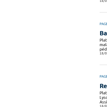
18/0
PAG
Ba
Pla
mal
péd
18/0
PAG
Re
Pla
Lys
Ass
18/0