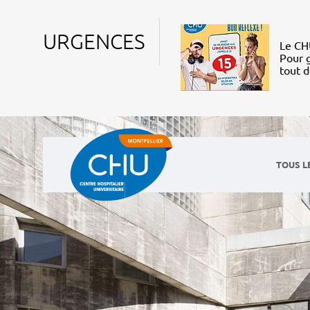
URGENCES
Le CHU
Pour g
tout 
TOUS L