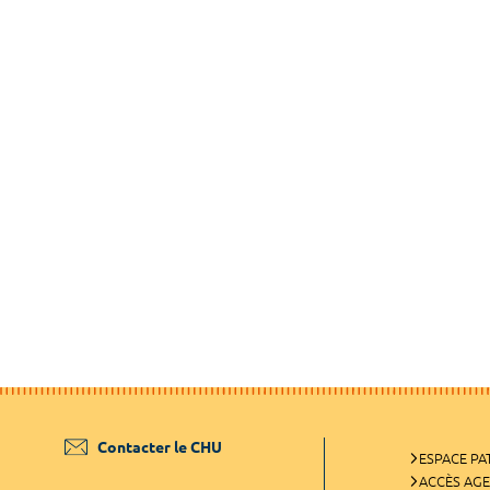
Contacter le CHU
ESPACE PA
ACCÈS AG