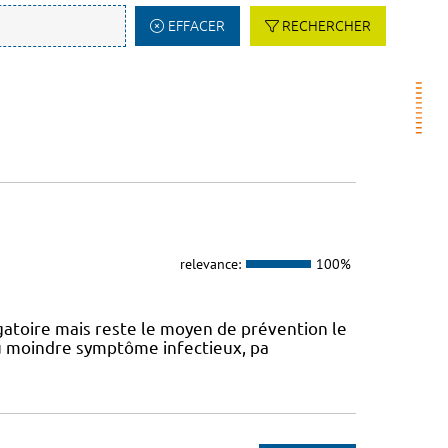
EFFACER
RECHERCHER
relevance:
100%
atoire mais reste le moyen de prévention le
 au moindre symptôme infectieux, pa