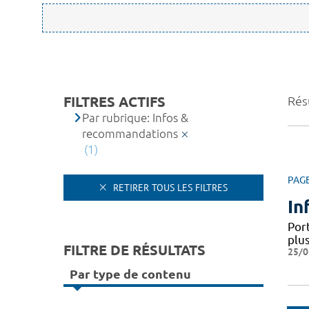
FILTRES ACTIFS
Résu
Par rubrique: Infos &
recommandations
(1)
PAG
RETIRER TOUS LES FILTRES
In
Por
plus
FILTRE DE RÉSULTATS
25/0
Par type de contenu