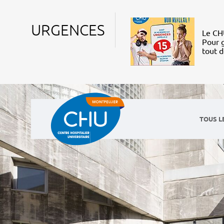
URGENCES
Le CHU
Pour g
tout 
TOUS L