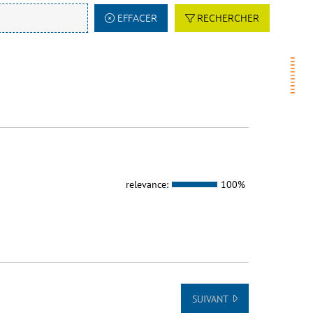
EFFACER
RECHERCHER
relevance:
100%
SUIVANT