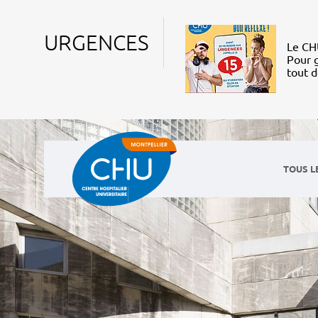
URGENCES
Le CHU
Pour g
tout 
TOUS L