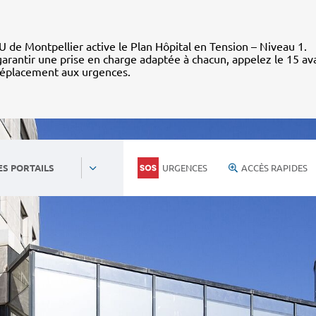
 de Montpellier active le Plan Hôpital en Tension – Niveau 1.
arantir une prise en charge adaptée à chacun, appelez le 15 av
déplacement aux urgences.
URGENCES
ACCÈS RAPIDES
ES PORTAILS