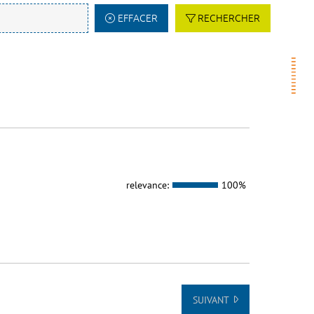
EFFACER
RECHERCHER
relevance:
100%
SUIVANT