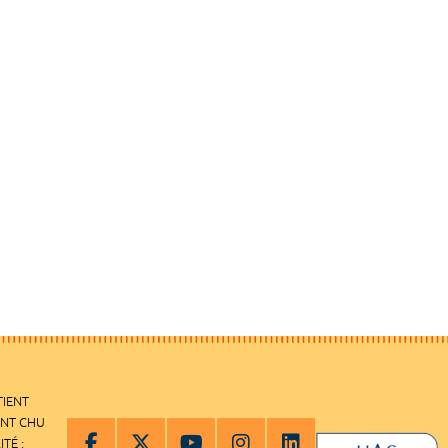
TIENT
ENT CHU
ITÉ :