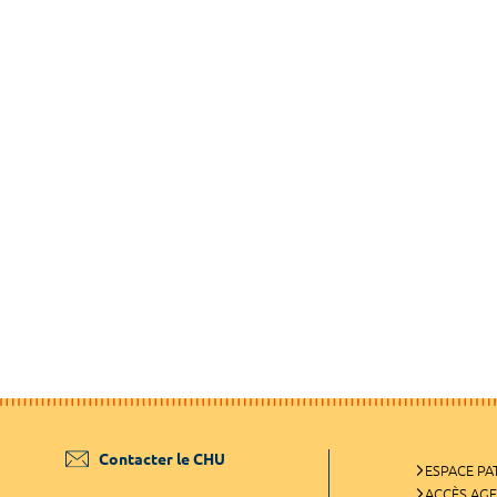
Contacter le CHU
ESPACE PA
ACCÈS AG