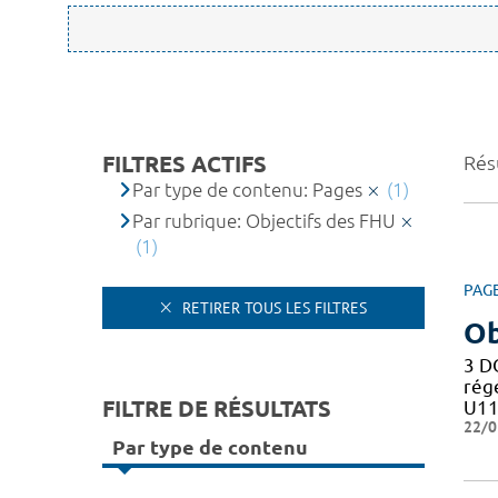
FILTRES ACTIFS
Résu
Par type de contenu: Pages
(1)
Par rubrique: Objectifs des FHU
(1)
PAG
RETIRER TOUS LES FILTRES
Ob
3 D
rég
FILTRE DE RÉSULTATS
U11
22/0
Par type de contenu