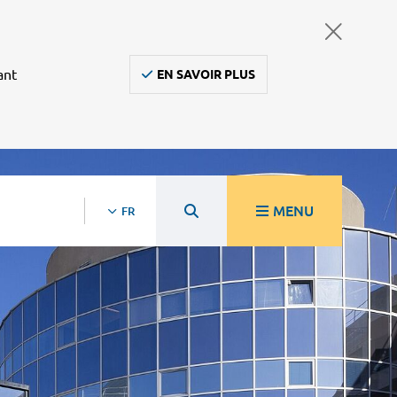
ant
EN SAVOIR PLUS
MENU
FR