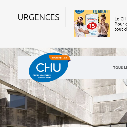
URGENCES
Le CHU
Pour g
tout 
TOUS L