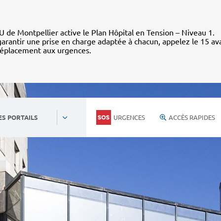
 de Montpellier active le Plan Hôpital en Tension – Niveau 1.
arantir une prise en charge adaptée à chacun, appelez le 15 av
déplacement aux urgences.
URGENCES
ACCÈS RAPIDES
ES PORTAILS