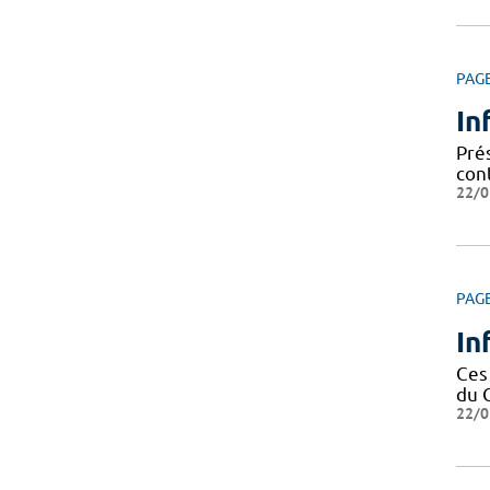
PAG
In
Prés
cont
22/0
PAG
In
Ces
du 
22/0