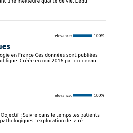
t une meilleure qualité de vie. L’édu
relevance:
100%
ues
logie en France Ces données sont publiées
publique. Créée en mai 2016 par ordonnan
relevance:
100%
jectif : Suivre dans le temps les patients
opathologiques : exploration de la ré