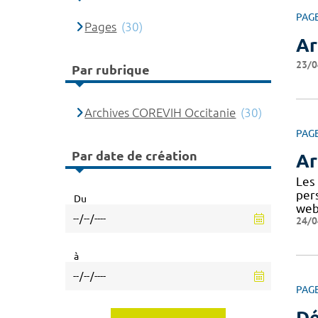
PAG
Pages
(30)
Ar
23/0
Par rubrique
Archives COREVIH Occitanie
(30)
PAG
Par date de création
Ar
Les
per
Du
web
24/0
à
PAG
Dé