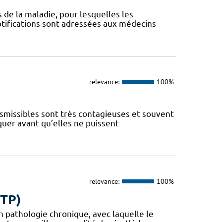
s de la maladie, pour lesquelles les
otifications sont adressées aux médecins
relevance:
100%
nsmissibles sont très contagieuses et souvent
iquer avant qu’elles ne puissent
relevance:
100%
ETP)
en pathologie chronique, avec laquelle le