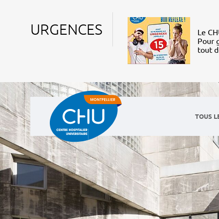
URGENCES
Le CHU
Pour g
tout 
TOUS L