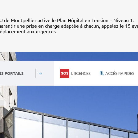
 de Montpellier active le Plan Hôpital en Tension – Niveau 1.
arantir une prise en charge adaptée à chacun, appelez le 15 av
déplacement aux urgences.
URGENCES
ACCÈS RAPIDES
ES PORTAILS