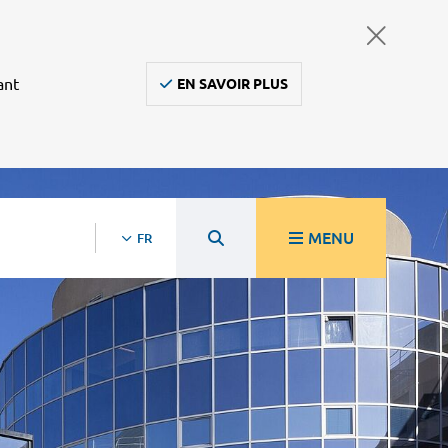
ant
EN SAVOIR PLUS
MENU
FR