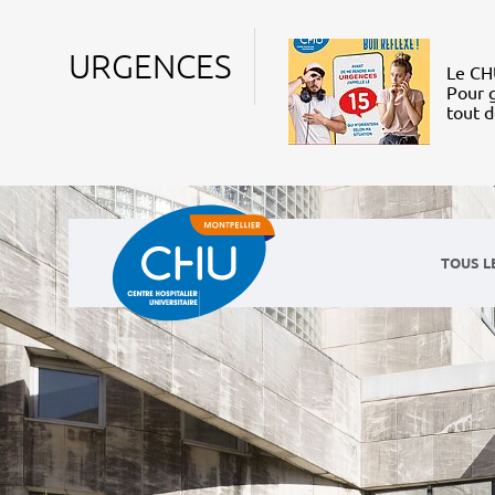
URGENCES
Le CHU
Pour g
tout 
TOUS L