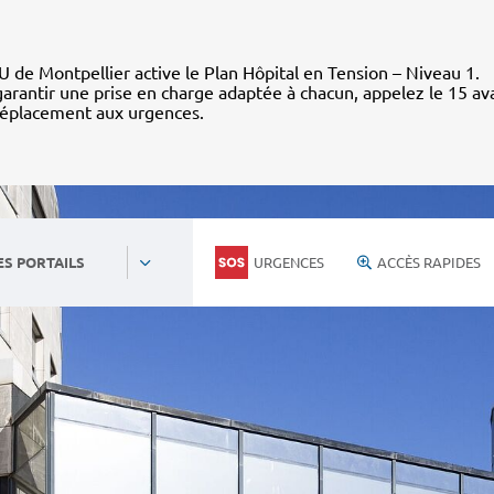
 de Montpellier active le Plan Hôpital en Tension – Niveau 1.
arantir une prise en charge adaptée à chacun, appelez le 15 av
déplacement aux urgences.
URGENCES
ACCÈS RAPIDES
ES PORTAILS