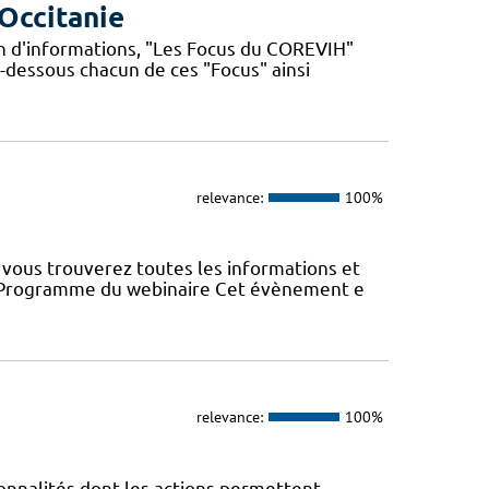
Occitanie
n d'informations, "Les Focus du COREVIH"
i-dessous chacun de ces "Focus" ainsi
relevance:
100%
vous trouverez toutes les informations et
22 Programme du webinaire Cet évènement e
relevance:
100%
nnalités dont les actions permettent