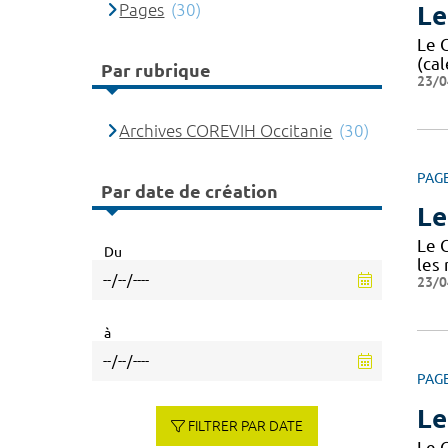
Pages
(30)
Le
Le 
(cal
Par rubrique
23/0
Archives COREVIH Occitanie
(30)
PAG
Par date de création
Le
Le 
Du
les
23/0
à
PAG
Le
FILTRER PAR DATE
Le 